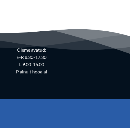
Oleme avatud:
E-R 8.30-17.30
L 9.00-16.00
P ainult hooajal