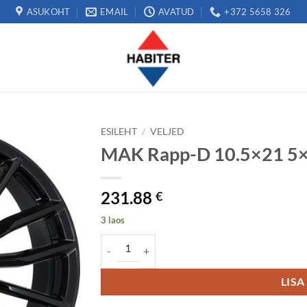
ASUKOHT
EMAIL
AVATUD
+372 5658 326
ESILEHT
/
VELJED
MAK Rapp-D 10.5×21 5
231.88
€
3 laos
MAK Rapp-D 10.5x21 5x112 ET43 kogus
LISA