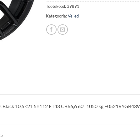
Tootekood:
39891
Kategooria:
Veljed
 Black 10,5×21 5×112 ET43 CB66,6 60° 1050 kg F0521RYGB4
65