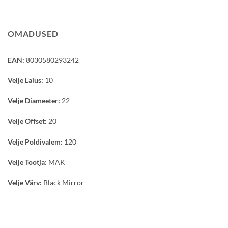
OMADUSED
EAN:
8030580293242
Velje Laius:
10
Velje Diameeter:
22
Velje Offset:
20
Velje Poldivalem:
120
Velje Tootja:
MAK
Velje Värv:
Black Mirror