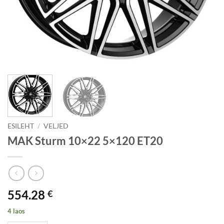
ESILEHT
/
VELJED
MAK Sturm 10×22 5×120 ET20
554.28
€
4 laos