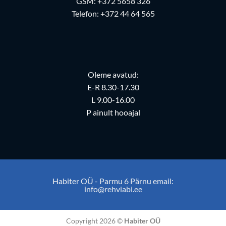
GSM:
+372 5658 326
Telefon:
+372 44 64 565
Oleme avatud:
E-R 8.30-17.30
L 9.00-16.00
P ainult hooajal
Habiter OÜ - Parmu 6 Pärnu email:
info@rehviabi.ee
Copyright 2026 ©
Habiter OÜ