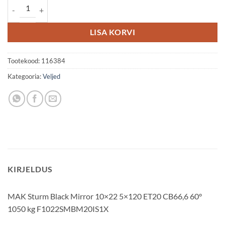
MAK Sturm 10x22 5x120 ET20 kogus
LISA KORVI
Tootekood:
116384
Kategooria:
Veljed
KIRJELDUS
MAK Sturm Black Mirror 10×22 5×120 ET20 CB66,6 60°
1050 kg F1022SMBM20IS1X