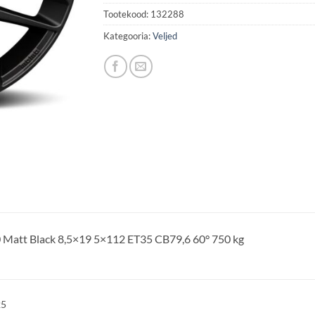
Tootekood:
132288
Kategooria:
Veljed
Matt Black 8,5×19 5×112 ET35 CB79,6 60° 750 kg
25