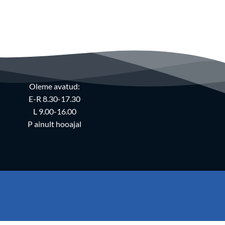
Oleme avatud:
E-R 8.30-17.30
L 9.00-16.00
P ainult hooajal