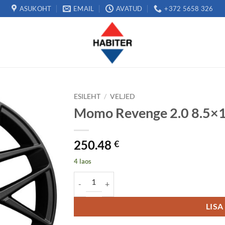
ASUKOHT
EMAIL
AVATUD
+372 5658 326
ESILEHT
/
VELJED
Momo Revenge 2.0 8.5×
250.48
€
4 laos
Momo Revenge 2.0 8.5x19 5x112 ET35 kogus
LISA