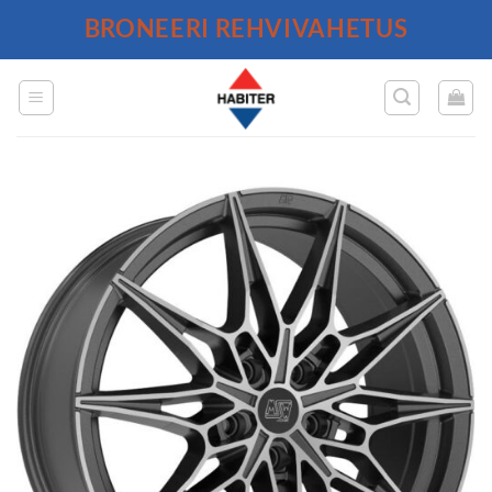
Skip
BRONEERI REHVIVAHETUS
to
content