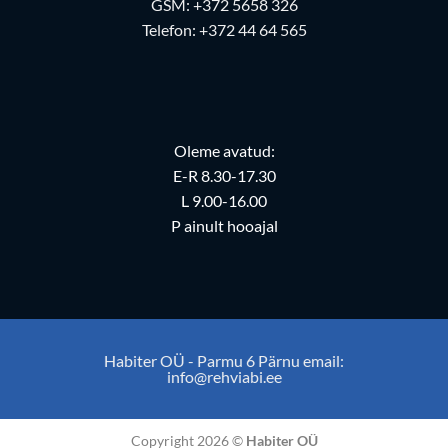
GSM:
+372 5658 326
Telefon:
+372 44 64 565
Oleme avatud:
E-R 8.30-17.30
L 9.00-16.00
P ainult hooajal
Habiter OÜ - Parmu 6 Pärnu email:
info@rehviabi.ee
Copyright 2026 ©
Habiter OÜ