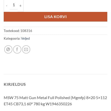
MSW 75 8x20 5x112 ET45 kogus
LISA KORVI
Tootekood:
108316
Kategooria:
Veljed
KIRJELDUS
MSW 75 Matt Gun Metal Full Polished (Mgmfp) 8×20 5×112
ET45 CB73,1 60° 780 kg W1946350226