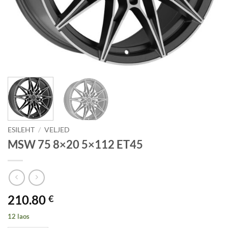
ESILEHT
/
VELJED
MSW 75 8×20 5×112 ET45
210.80
€
12 laos