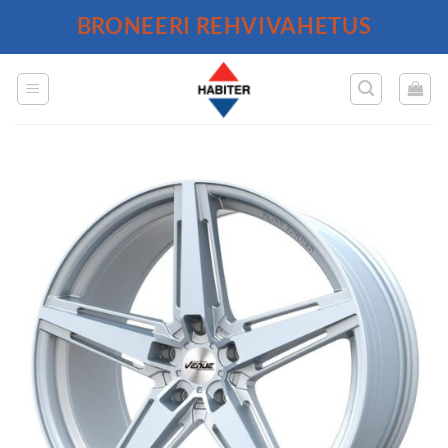
Skip
BRONEERI REHVIVAHETUS
to
content