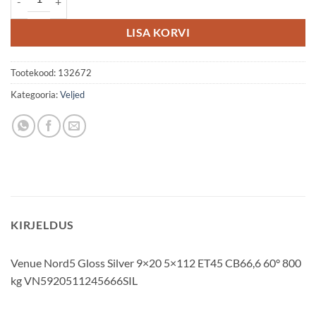
LISA KORVI
Tootekood:
132672
Kategooria:
Veljed
KIRJELDUS
Venue Nord5 Gloss Silver 9×20 5×112 ET45 CB66,6 60° 800
kg VN5920511245666SIL