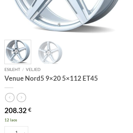
ESILEHT
/
VELJED
Venue Nord5 9×20 5×112 ET45
208.32
€
12 laos
Venue Nord5 9x20 5x112 ET45 kogus