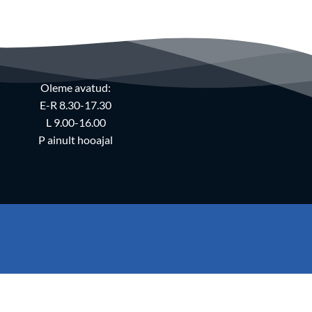
Oleme avatud:
E-R 8.30-17.30
L 9.00-16.00
P ainult hooajal