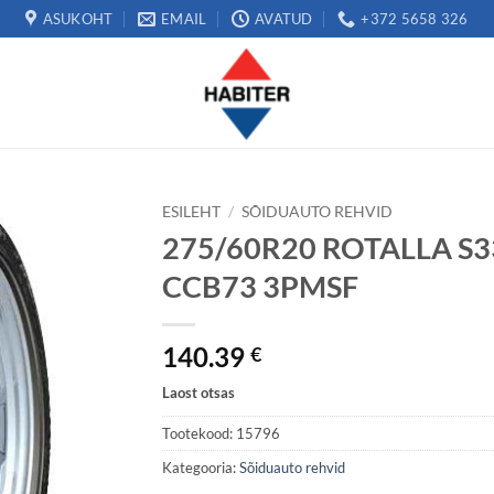
ASUKOHT
EMAIL
AVATUD
+372 5658 326
ESILEHT
/
SÕIDUAUTO REHVID
275/60R20 ROTALLA S33
CCB73 3PMSF
140.39
€
Laost otsas
Tootekood:
15796
Kategooria:
Sõiduauto rehvid