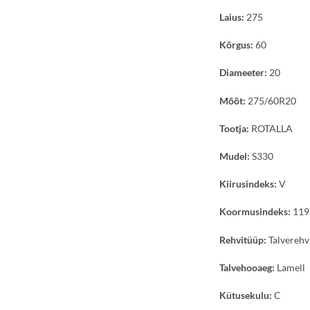
Laius:
275
Kõrgus:
60
Diameeter:
20
Mõõt:
275/60R20
Tootja:
ROTALLA
Mudel:
S330
Kiirusindeks:
V
Koormusindeks:
119
Rehvitüüp:
Talverehv
Talvehooaeg:
Lamell
Kütusekulu:
C