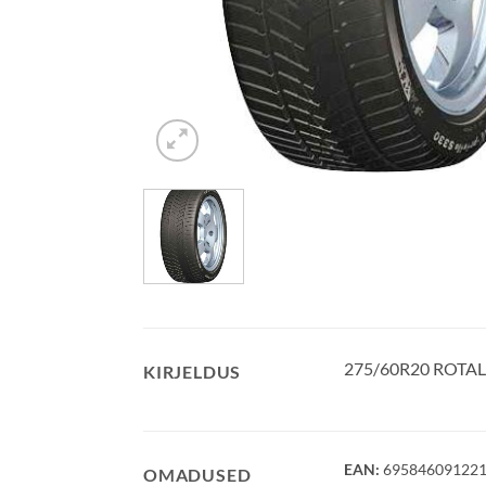
275/60R20 ROTALL
KIRJELDUS
EAN:
69584609122
OMADUSED