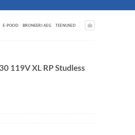
E-POOD
BRONEERI AEG
TEENUSED
0 119V XL RP Studless