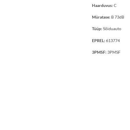
Haarduvus:
C
Müratase:
B 73dB
Tüüp:
Sõiduauto
EPREL:
613774
3PMSF:
3PMSF