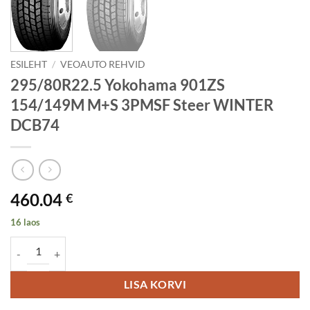
ESILEHT
/
VEOAUTO REHVID
295/80R22.5 Yokohama 901ZS
154/149M M+S 3PMSF Steer WINTER
DCB74
460.04
€
16 laos
295/80R22.5 Yokohama 901ZS 154/149M M+S 3PMSF Steer WINTE
LISA KORVI