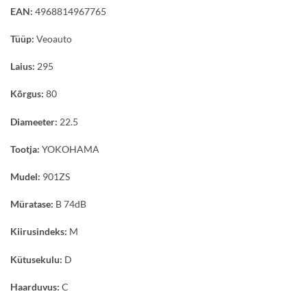
EAN:
4968814967765
Tüüp:
Veoauto
Laius:
295
Kõrgus:
80
Diameeter:
22.5
Tootja:
YOKOHAMA
Mudel:
901ZS
Müratase:
B 74dB
Kiirusindeks:
M
Kütusekulu:
D
Haarduvus:
C