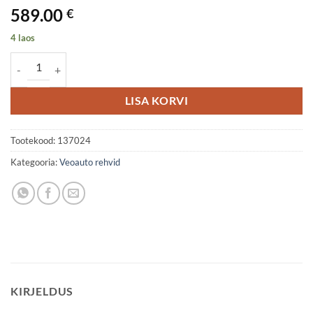
589.00
€
4 laos
315/70R22.5 Bridgestone RW-STEER 001 156/150L (154/150M) M+S
LISA KORVI
Tootekood:
137024
Kategooria:
Veoauto rehvid
KIRJELDUS