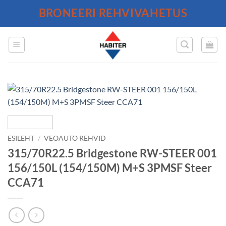
Skip
BRONEERI REHVIVAHETUS
to
content
ESILEHT
/
VEOAUTO REHVID
315/70R22.5 Bridgestone RW-STEER 001
156/150L (154/150M) M+S 3PMSF Steer
CCA71