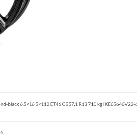
ond-black 6,5×16 5×112 ET46 CB57,1 R13 710 kg IKE65646V22-
66