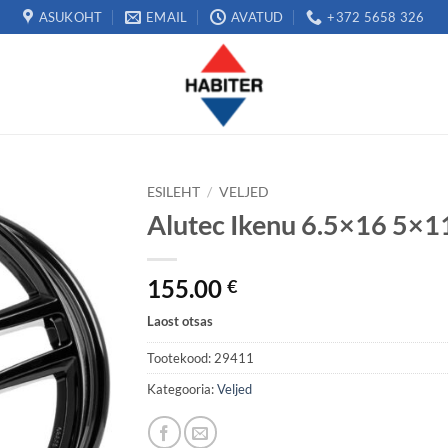
ASUKOHT
EMAIL
AVATUD
+372 5658 326
ESILEHT
/
VELJED
Alutec Ikenu 6.5×16 5×1
155.00
€
Laost otsas
Tootekood:
29411
Kategooria:
Veljed