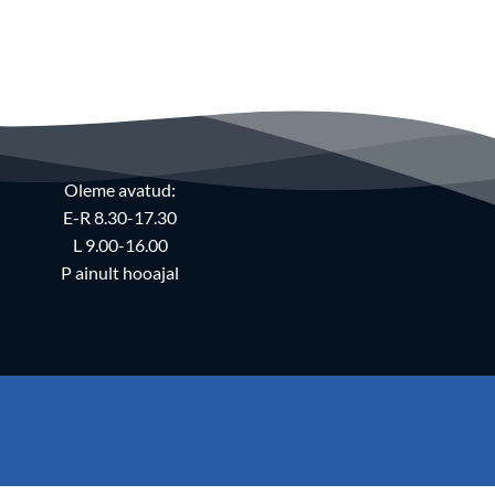
Oleme avatud:
E-R 8.30-17.30
L 9.00-16.00
P ainult hooajal