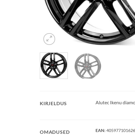
Alutec Ikenu diam
KIRJELDUS
EAN:
40597710162
OMADUSED