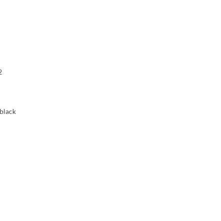
2
black